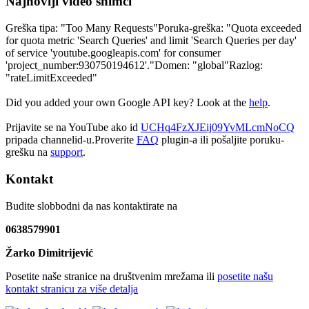
Najnoviji video snimci
Greška tipa: "Too Many Requests"Poruka-greška: "Quota exceeded
for quota metric 'Search Queries' and limit 'Search Queries per day'
of service 'youtube.googleapis.com' for consumer
'project_number:930750194612'."Domen: "global"Razlog:
"rateLimitExceeded"
Did you added your own Google API key? Look at the
help
.
Prijavite se na YouTube ako id
UCHq4FzXJEij09YvMLcmNoCQ
pripada channelid-u.Proverite
FAQ
plugin-a ili pošaljite poruku-
grešku na
support
.
Kontakt
Budite slobbodni da nas kontaktirate na
0638579901
Žarko Dimitrijević
Posetite naše stranice na društvenim mrežama ili
posetite našu
kontakt stranicu za više detalja