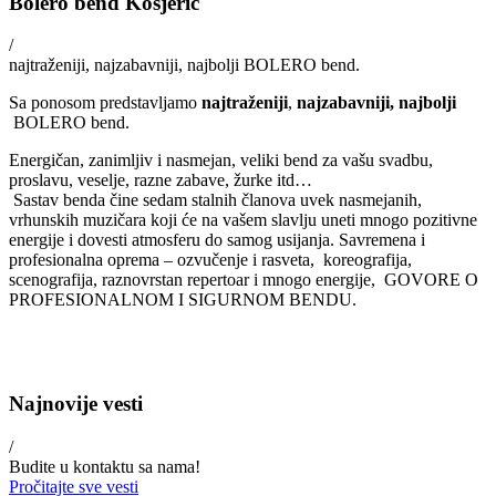
Bolero bend Kosjerić
/
najtraženiji, najzabavniji, najbolji BOLERO bend.
Sa ponosom predstavljamo
najtraženiji
,
najzabavniji, najbolji
BOLERO bend.
Energičan, zanimljiv i nasmejan, veliki bend za vašu svadbu,
proslavu, veselje, razne zabave, žurke itd…
Sastav benda čine sedam stalnih članova uvek nasmejanih,
vrhunskih muzičara koji će na vašem slavlju uneti mnogo pozitivne
energije i dovesti atmosferu do samog usijanja. Savremena i
profesionalna oprema – ozvučenje i rasveta, koreografija,
scenografija, raznovrstan repertoar i mnogo energije, GOVORE O
PROFESIONALNOM I SIGURNOM BENDU.
Najnovije vesti
/
Budite u kontaktu sa nama!
Pročitajte sve vesti