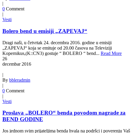
|
0
Comment
|
Vesti
Bolero bend u emisiji „ZAPEVAJ“
Dragi naši, u četvrtak 24. decembra 2016. godine u emisiji
„ZAPEVAJ“ koja se emituje od 20.00 časova na Televiziji
Kopernikus,(K::CN3) gostuje “ BOLERO “ bend...
Read More
26
decembar
2016
|
By
bbleradmin
|
0
Comment
|
Vesti
Proslava „BOLERO“ benda povodom nagrade za
BEND GODINE
Jos jednom svim prijateljima benda hvala na podršci i poverenju Vaš