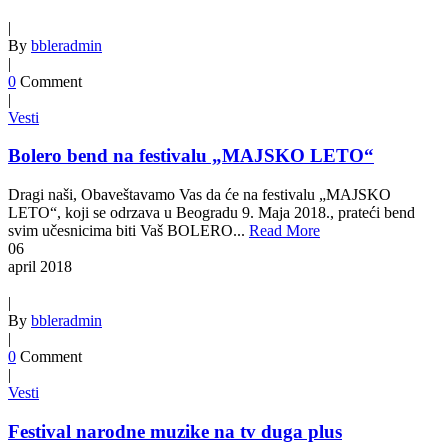
|
By
bbleradmin
|
0
Comment
|
Vesti
Bolero bend na festivalu „MAJSKO LETO“
Dragi naši, Obaveštavamo Vas da će na festivalu „MAJSKO
LETO“, koji se odrzava u Beogradu 9. Maja 2018., prateći bend
svim učesnicima biti Vaš BOLERO...
Read More
06
april
2018
|
By
bbleradmin
|
0
Comment
|
Vesti
Festival narodne muzike na tv duga plus