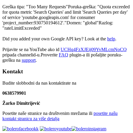
Greška tipa: "Too Many Requests"Poruka-greška: "Quota exceeded
for quota metric 'Search Queries' and limit 'Search Queries per day'
of service 'youtube.googleapis.com' for consumer
'project_number:930750194612'."Domen: "global"Razlog:
"rateLimitExceeded"
Did you added your own Google API key? Look at the
help
.
Prijavite se na YouTube ako id
UCHq4FzXJEij09YvMLcmNoCQ
pripada channelid-u.Proverite
FAQ
plugin-a ili pošaljite poruku-
grešku na
support
.
Kontakt
Budite slobbodni da nas kontaktirate na
0638579901
Žarko Dimitrijević
Posetite naše stranice na društvenim mrežama ili
posetite našu
kontakt stranicu za više detalja