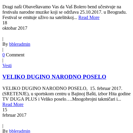
Dragi naši Obaveštavamo Vas da Vaš Bolero bend učestvuje na
festivalu narodne muzike koji se održava 25.10.2017. u Beogradu.
Festival se emituje uživo na satelitskoj...
Read More
18
oktobar
2017
|
By
bbleradmin
|
0
Comment
|
Vesti
VELIKO DUGINO NARODNO POSELO
VELIKO DUGINO NARODNO POSELO, 15. februar 2017.
(SRETENJE), u sportskom centru u Bajinoj Bašti, izbor Hita godine
TV DUGA PLUS i Veliko poselo….Mnogobrojni takmičari i...
Read More
15
februar
2017
|
By
bbleradmin