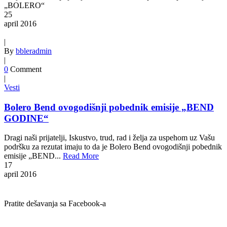
„BOLERO“
25
april
2016
|
By
bbleradmin
|
0
Comment
|
Vesti
Bolero Bend ovogodišnji pobednik emisije „BEND
GODINE“
Dragi naši prijatelji, Iskustvo, trud, rad i želja za uspehom uz Vašu
podršku za rezutat imaju to da je Bolero Bend ovogodišnji pobednik
emisije „BEND...
Read More
17
april
2016
Pratite dešavanja sa Facebook-a