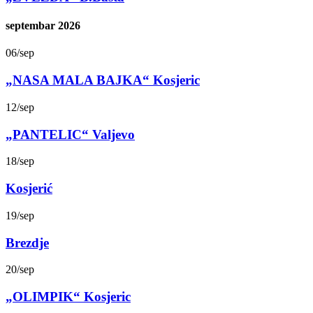
septembar 2026
06
/
sep
„NASA MALA BAJKA“ Kosjeric
12
/
sep
„PANTELIC“ Valjevo
18
/
sep
Kosjerić
19
/
sep
Brezdje
20
/
sep
„OLIMPIK“ Kosjeric