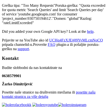
Greška tipa: "Too Many Requests"Poruka-greška: "Quota exceeded
for quota metric 'Search Queries' and limit 'Search Queries per day'
of service 'youtube.googleapis.com' for consumer
'project_number:930750194612'."Domen: "global"Razlog:
"rateLimitExceeded"
Did you added your own Google API key? Look at the
help
.
Prijavite se na YouTube ako id
UCHq4FzXJEij09YvMLcmNoCQ
pripada channelid-u.Proverite
FAQ
plugin-a ili pošaljite poruku-
grešku na
support
.
Kontakt
Budite slobbodni da nas kontaktirate na
0638579901
Žarko Dimitrijević
Posetite naše stranice na društvenim mrežama ili
posetite našu
kontakt stranicu za više detalja