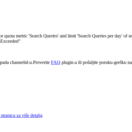
quota metric 'Search Queries' and limit 'Search Queries per day' of s
itExceeded"
pada channelid-u.Proverite
FAQ
plugin-a ili pošaljite poruku-grešku n
stranicu za više detalja