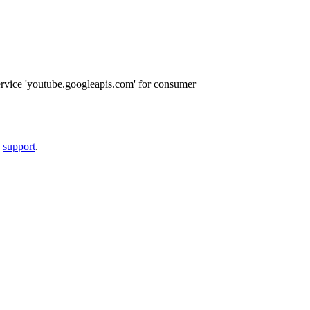
ervice 'youtube.googleapis.com' for consumer
a
support
.