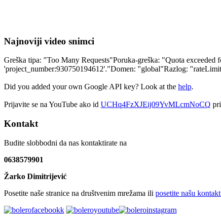
Najnoviji video snimci
Greška tipa: "Too Many Requests"Poruka-greška: "Quota exceeded for 
'project_number:930750194612'."Domen: "global"Razlog: "rateLim
Did you added your own Google API key? Look at the
help
.
Prijavite se na YouTube ako id
UCHq4FzXJEij09YvMLcmNoCQ
pri
Kontakt
Budite slobbodni da nas kontaktirate na
0638579901
Žarko Dimitrijević
Posetite naše stranice na društvenim mrežama ili
posetite našu kontakt 