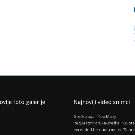
ovije foto galerije
Najnoviji video snimci
Greška tipa: "Too Many
Requests"Poruka-greška: "Quota
exceeded for quota metric 'Searc