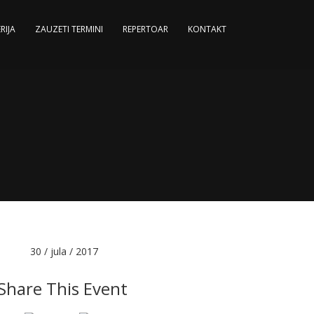
RIJA
ZAUZETI TERMINI
REPERTOAR
KONTAKT
Date :
30 / jula / 2017
Share This Event