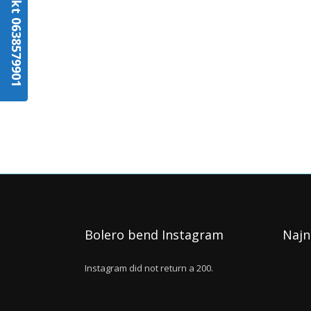
Kontakt 0638579901
Bolero bend Instagram
Najn
Instagram did not return a 200.