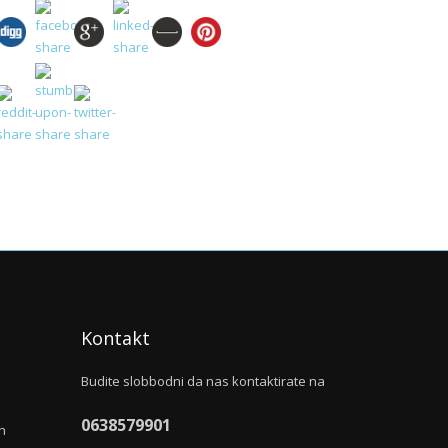
Kontakt
Budite slobbodni da nas kontaktirate na
0638579901
h