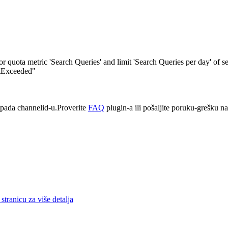
quota metric 'Search Queries' and limit 'Search Queries per day' of s
itExceeded"
pada channelid-u.Proverite
FAQ
plugin-a ili pošaljite poruku-grešku n
stranicu za više detalja