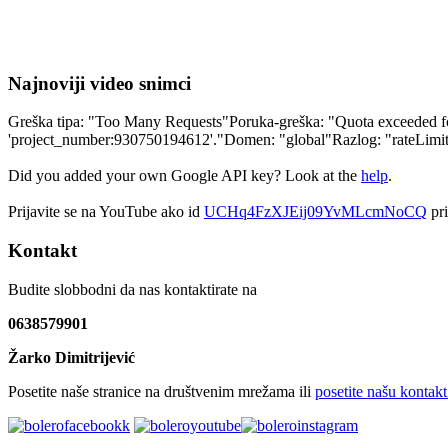
Najnoviji video snimci
Greška tipa: "Too Many Requests"Poruka-greška: "Quota exceeded for 
'project_number:930750194612'."Domen: "global"Razlog: "rateLim
Did you added your own Google API key? Look at the
help
.
Prijavite se na YouTube ako id
UCHq4FzXJEij09YvMLcmNoCQ
pri
Kontakt
Budite slobbodni da nas kontaktirate na
0638579901
Žarko Dimitrijević
Posetite naše stranice na društvenim mrežama ili
posetite našu kontakt 