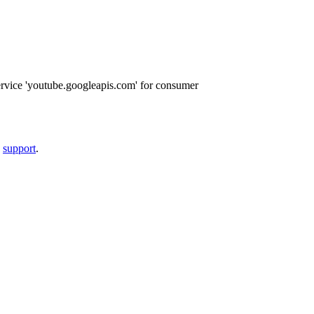
ervice 'youtube.googleapis.com' for consumer
a
support
.