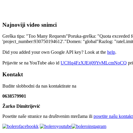
Najnoviji video snimci
Greška tipa: "Too Many Requests"Poruka-greška: "Quota exceeded for 
'project_number:930750194612'."Domen: "global"Razlog: "rateLim
Did you added your own Google API key? Look at the
help
.
Prijavite se na YouTube ako id
UCHq4FzXJEij09YvMLcmNoCQ
pri
Kontakt
Budite slobbodni da nas kontaktirate na
0638579901
Žarko Dimitrijević
Posetite naše stranice na društvenim mrežama ili
posetite našu kontakt 