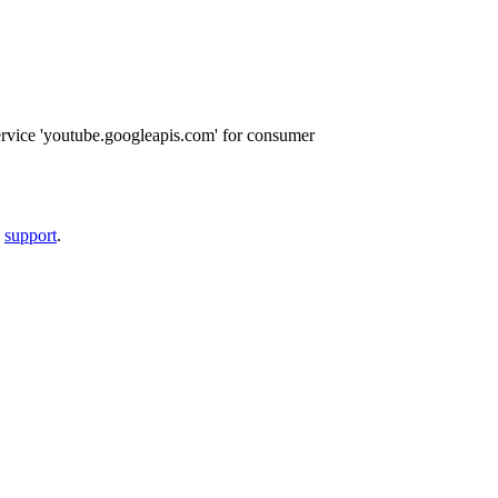
ervice 'youtube.googleapis.com' for consumer
a
support
.