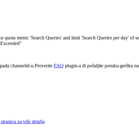
quota metric 'Search Queries' and limit 'Search Queries per day' of s
itExceeded"
pada channelid-u.Proverite
FAQ
plugin-a ili pošaljite poruku-grešku n
stranicu za više detalja