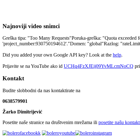
Najnoviji video snimci
Greška tipa: "Too Many Requests"Poruka-greška: "Quota exceeded for 
'project_number:930750194612'."Domen: "global"Razlog: "rateLim
Did you added your own Google API key? Look at the
help
.
Prijavite se na YouTube ako id
UCHq4FzXJEij09YvMLcmNoCQ
pri
Kontakt
Budite slobbodni da nas kontaktirate na
0638579901
Žarko Dimitrijević
Posetite naše stranice na društvenim mrežama ili
posetite našu kontakt 