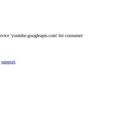
ervice 'youtube.googleapis.com' for consumer
a
support
.