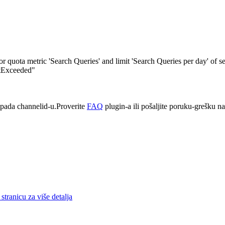
quota metric 'Search Queries' and limit 'Search Queries per day' of s
itExceeded"
pada channelid-u.Proverite
FAQ
plugin-a ili pošaljite poruku-grešku n
stranicu za više detalja