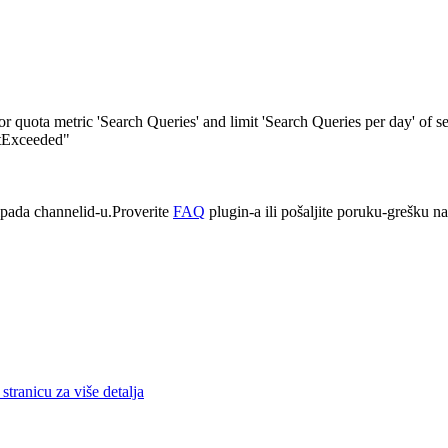
quota metric 'Search Queries' and limit 'Search Queries per day' of s
itExceeded"
pada channelid-u.Proverite
FAQ
plugin-a ili pošaljite poruku-grešku n
stranicu za više detalja