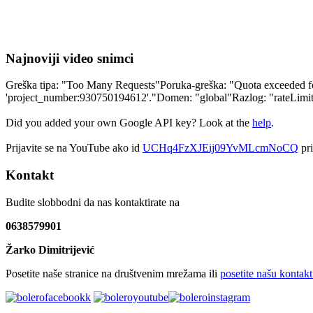
Najnoviji video snimci
Greška tipa: "Too Many Requests"Poruka-greška: "Quota exceeded for 
'project_number:930750194612'."Domen: "global"Razlog: "rateLim
Did you added your own Google API key? Look at the
help
.
Prijavite se na YouTube ako id
UCHq4FzXJEij09YvMLcmNoCQ
pri
Kontakt
Budite slobbodni da nas kontaktirate na
0638579901
Žarko Dimitrijević
Posetite naše stranice na društvenim mrežama ili
posetite našu kontakt 