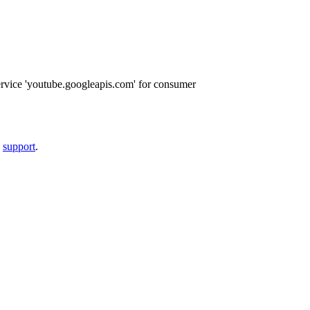
ervice 'youtube.googleapis.com' for consumer
a
support
.