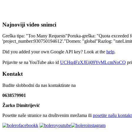
Najnoviji video snimci
Greška tipa: "Too Many Requests"Poruka-greška: "Quota exceeded for 
'project_number:930750194612'."Domen: "global"Razlog: "rateLim
Did you added your own Google API key? Look at the
help
.
Prijavite se na YouTube ako id
UCHq4FzXJEij09YvMLcmNoCQ
pri
Kontakt
Budite slobbodni da nas kontaktirate na
0638579901
Žarko Dimitrijević
Posetite naše stranice na društvenim mrežama ili
posetite našu kontakt 