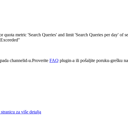
quota metric 'Search Queries' and limit 'Search Queries per day' of s
itExceeded"
pada channelid-u.Proverite
FAQ
plugin-a ili pošaljite poruku-grešku n
stranicu za više detalja