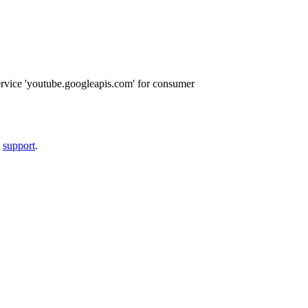
ervice 'youtube.googleapis.com' for consumer
a
support
.