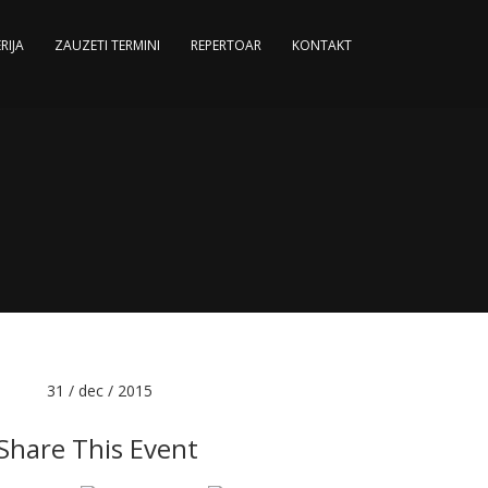
RIJA
ZAUZETI TERMINI
REPERTOAR
KONTAKT
Date :
31 / dec / 2015
Share This Event