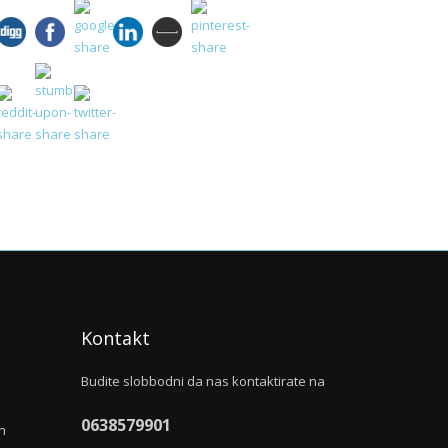
Kontakt
Budite slobbodni da nas kontaktirate na
0638579901
h