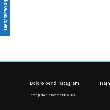
Kontakt 0638579901
Bolero bend Instagram
Najn
Instagram did not return a 200.