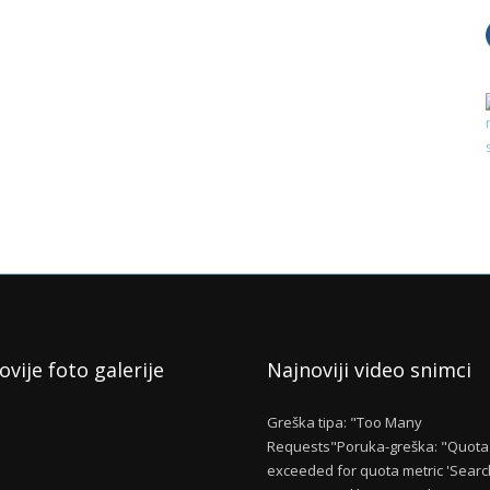
ovije foto galerije
Najnoviji video snimci
Greška tipa: "Too Many
Requests"Poruka-greška: "Quota
exceeded for quota metric 'Searc