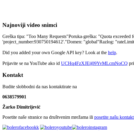
Najnoviji video snimci
Greška tipa: "Too Many Requests"Poruka-greška: "Quota exceeded for 
'project_number:930750194612'."Domen: "global"Razlog: "rateLim
Did you added your own Google API key? Look at the
help
.
Prijavite se na YouTube ako id
UCHq4FzXJEij09YvMLcmNoCQ
pri
Kontakt
Budite slobbodni da nas kontaktirate na
0638579901
Žarko Dimitrijević
Posetite naše stranice na društvenim mrežama ili
posetite našu kontakt 