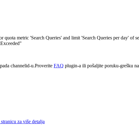
quota metric 'Search Queries' and limit 'Search Queries per day' of s
itExceeded"
pada channelid-u.Proverite
FAQ
plugin-a ili pošaljite poruku-grešku n
stranicu za više detalja