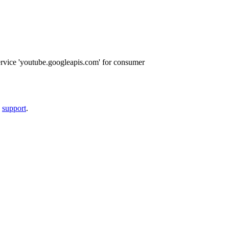
ervice 'youtube.googleapis.com' for consumer
a
support
.