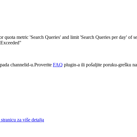
quota metric 'Search Queries' and limit 'Search Queries per day' of s
itExceeded"
pada channelid-u.Proverite
FAQ
plugin-a ili pošaljite poruku-grešku n
stranicu za više detalja