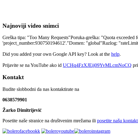
Najnoviji video snimci
Greška tipa: "Too Many Requests"Poruka-greška: "Quota exceeded for 
'project_number:930750194612'."Domen: "global"Razlog: "rateLim
Did you added your own Google API key? Look at the
help
.
Prijavite se na YouTube ako id
UCHq4FzXJEij09YvMLcmNoCQ
pri
Kontakt
Budite slobbodni da nas kontaktirate na
0638579901
Žarko Dimitrijević
Posetite naše stranice na društvenim mrežama ili
posetite našu kontakt 