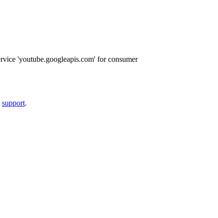
ervice 'youtube.googleapis.com' for consumer
a
support
.