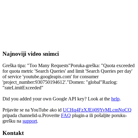
Najnoviji video snimci
Greška tipa: "Too Many Requests"Poruka-greška: "Quota exceeded
for quota metric 'Search Queries' and limit 'Search Queries per day'
of service 'youtube.googleapis.com' for consumer
'project_number:930750194612'."Domen: "global"Razlog:
"rateLimitExceeded"
Did you added your own Google API key? Look at the
help
.
Prijavite se na YouTube ako id
UCHq4FzXJEij09YvMLcmNoCQ
pripada channelid-u.Proverite
FAQ
plugin-a ili pošaljite poruku-
grešku na
support
.
Kontakt