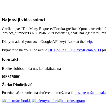
Najnoviji video snimci
Greška tipa: "Too Many Requests"Poruka-greška: "Quota exceeded for 
'project_number:930750194612'."Domen: "global"Razlog: "rateLim
Did you added your own Google API key? Look at the
help
.
Prijavite se na YouTube ako id
UCHq4FzXJEij09YvMLcmNoCQ
pri
Kontakt
Budite slobbodni da nas kontaktirate na
0638579901
Žarko Dimitrijević
Posetite naše stranice na društvenim mrežama ili
posetite našu kontakt 