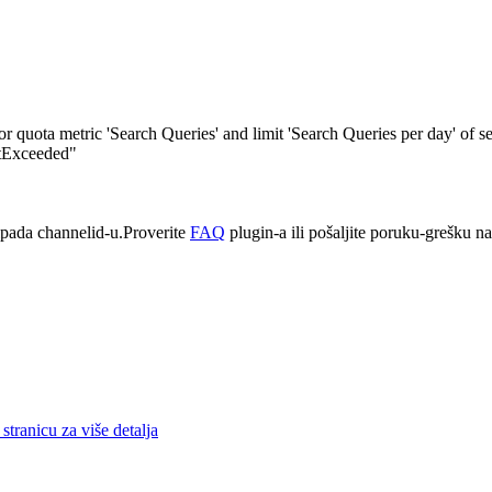
quota metric 'Search Queries' and limit 'Search Queries per day' of s
itExceeded"
pada channelid-u.Proverite
FAQ
plugin-a ili pošaljite poruku-grešku n
stranicu za više detalja