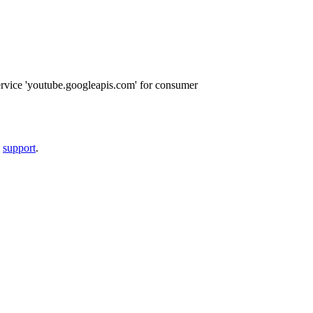
ervice 'youtube.googleapis.com' for consumer
a
support
.