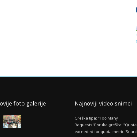
ovije foto galerije
Najnoviji video snimci
Greška tipa: "Too Many
Requests"Poruka-greška: "Quota
exceeded for quota metric 'Searc