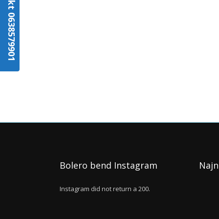
Kontakt 0638579901
Bolero bend Instagram
Najn
Instagram did not return a 200.