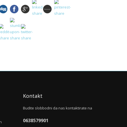
Kontakt
Budite slobbodni da nas kontaktirate na
0638579901
h