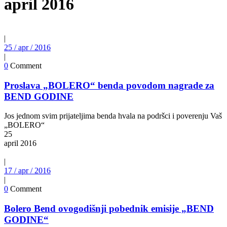
april 2016
|
25 / apr / 2016
|
0
Comment
Proslava „BOLERO“ benda povodom nagrade za
BEND GODINE
Jos jednom svim prijateljima benda hvala na podršci i poverenju Vaš
„BOLERO“
25
april
2016
|
17 / apr / 2016
|
0
Comment
Bolero Bend ovogodišnji pobednik emisije „BEND
GODINE“