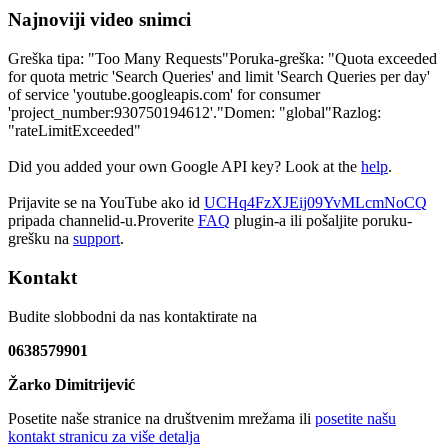
Najnoviji video snimci
Greška tipa: "Too Many Requests"Poruka-greška: "Quota exceeded
for quota metric 'Search Queries' and limit 'Search Queries per day'
of service 'youtube.googleapis.com' for consumer
'project_number:930750194612'."Domen: "global"Razlog:
"rateLimitExceeded"
Did you added your own Google API key? Look at the
help
.
Prijavite se na YouTube ako id
UCHq4FzXJEij09YvMLcmNoCQ
pripada channelid-u.Proverite
FAQ
plugin-a ili pošaljite poruku-
grešku na
support
.
Kontakt
Budite slobbodni da nas kontaktirate na
0638579901
Žarko Dimitrijević
Posetite naše stranice na društvenim mrežama ili
posetite našu
kontakt stranicu za više detalja